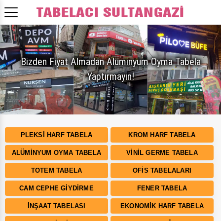
Bizden Fiyat Almadan Alüminyum Oyma Tabela
Yaptırmayın!
PLEKSI HARF TABELA
KROM HARF TABELA
ALÜMINYUM OYMA TABELA
VINIL GERME TABELA
TOTEM TABELA
OFIS TABELALARI
CAM CEPHE GIYDIRME
FENER TABELA
İNŞAAT TABELASI
EKONOMIK HARF TABELA