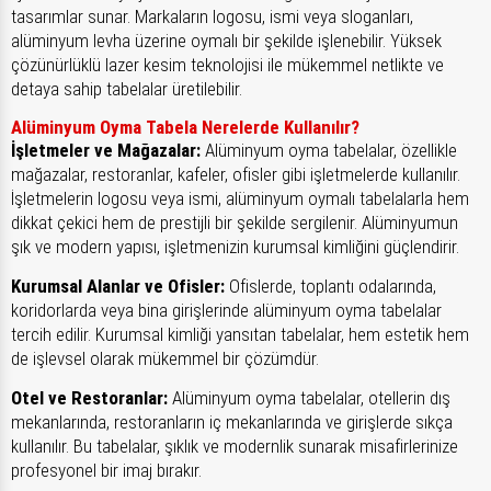
tasarımlar sunar. Markaların logosu, ismi veya sloganları,
alüminyum levha üzerine oymalı bir şekilde işlenebilir. Yüksek
çözünürlüklü lazer kesim teknolojisi ile mükemmel netlikte ve
detaya sahip tabelalar üretilebilir.
Alüminyum Oyma Tabela Nerelerde Kullanılır?
İşletmeler ve Mağazalar:
Alüminyum oyma tabelalar, özellikle
mağazalar, restoranlar, kafeler, ofisler gibi işletmelerde kullanılır.
İşletmelerin logosu veya ismi, alüminyum oymalı tabelalarla hem
dikkat çekici hem de prestijli bir şekilde sergilenir. Alüminyumun
şık ve modern yapısı, işletmenizin kurumsal kimliğini güçlendirir.
Kurumsal Alanlar ve Ofisler:
Ofislerde, toplantı odalarında,
koridorlarda veya bina girişlerinde alüminyum oyma tabelalar
tercih edilir. Kurumsal kimliği yansıtan tabelalar, hem estetik hem
de işlevsel olarak mükemmel bir çözümdür.
Otel ve Restoranlar:
Alüminyum oyma tabelalar, otellerin dış
mekanlarında, restoranların iç mekanlarında ve girişlerde sıkça
kullanılır. Bu tabelalar, şıklık ve modernlik sunarak misafirlerinize
profesyonel bir imaj bırakır.