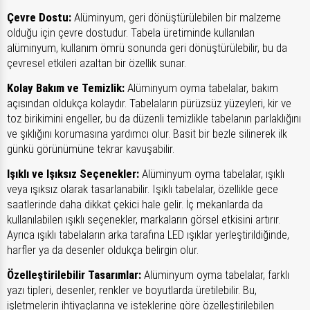
Çevre Dostu:
Alüminyum, geri dönüştürülebilen bir malzeme
olduğu için çevre dostudur. Tabela üretiminde kullanılan
alüminyum, kullanım ömrü sonunda geri dönüştürülebilir, bu da
çevresel etkileri azaltan bir özellik sunar.
Kolay Bakım ve Temizlik:
Alüminyum oyma tabelalar, bakım
açısından oldukça kolaydır. Tabelaların pürüzsüz yüzeyleri, kir ve
toz birikimini engeller, bu da düzenli temizlikle tabelanın parlaklığını
ve şıklığını korumasına yardımcı olur. Basit bir bezle silinerek ilk
günkü görünümüne tekrar kavuşabilir.
Işıklı ve Işıksız Seçenekler:
Alüminyum oyma tabelalar, ışıklı
veya ışıksız olarak tasarlanabilir. Işıklı tabelalar, özellikle gece
saatlerinde daha dikkat çekici hale gelir. İç mekanlarda da
kullanılabilen ışıklı seçenekler, markaların görsel etkisini artırır.
Ayrıca ışıklı tabelaların arka tarafına LED ışıklar yerleştirildiğinde,
harfler ya da desenler oldukça belirgin olur.
Özelleştirilebilir Tasarımlar:
Alüminyum oyma tabelalar, farklı
yazı tipleri, desenler, renkler ve boyutlarda üretilebilir. Bu,
işletmelerin ihtiyaçlarına ve isteklerine göre özelleştirilebilen