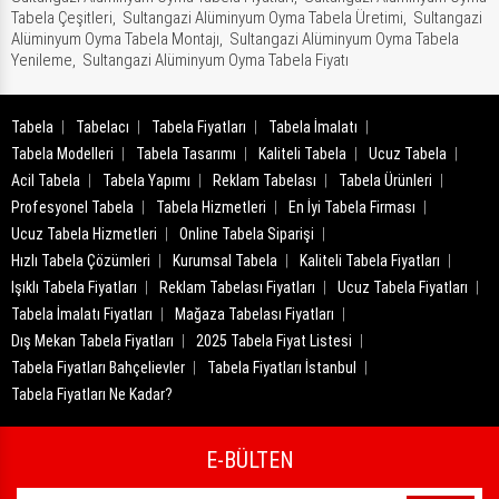
Tabela Çeşitleri,
Sultangazi Alüminyum Oyma Tabela Üretimi,
Sultangazi
Alüminyum Oyma Tabela Montajı,
Sultangazi Alüminyum Oyma Tabela
Yenileme,
Sultangazi Alüminyum Oyma Tabela Fiyatı
Tabela
Tabelacı
Tabela Fiyatları
Tabela İmalatı
Tabela Modelleri
Tabela Tasarımı
Kaliteli Tabela
Ucuz Tabela
Acil Tabela
Tabela Yapımı
Reklam Tabelası
Tabela Ürünleri
Profesyonel Tabela
Tabela Hizmetleri
En İyi Tabela Firması
Ucuz Tabela Hizmetleri
Online Tabela Siparişi
Hızlı Tabela Çözümleri
Kurumsal Tabela
Kaliteli Tabela Fiyatları
Işıklı Tabela Fiyatları
Reklam Tabelası Fiyatları
Ucuz Tabela Fiyatları
Tabela İmalatı Fiyatları
Mağaza Tabelası Fiyatları
Dış Mekan Tabela Fiyatları
2025 Tabela Fiyat Listesi
Tabela Fiyatları Bahçelievler
Tabela Fiyatları İstanbul
Tabela Fiyatları Ne Kadar?
E-BÜLTEN