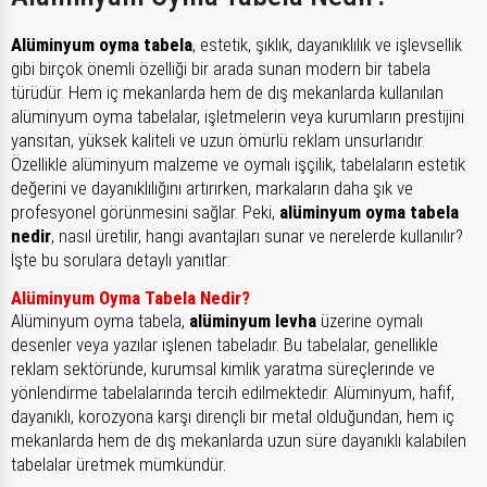
Alüminyum oyma tabela
, estetik, şıklık, dayanıklılık ve işlevsellik
gibi birçok önemli özelliği bir arada sunan modern bir tabela
türüdür. Hem iç mekanlarda hem de dış mekanlarda kullanılan
alüminyum oyma tabelalar, işletmelerin veya kurumların prestijini
yansıtan, yüksek kaliteli ve uzun ömürlü reklam unsurlarıdır.
Özellikle alüminyum malzeme ve oymalı işçilik, tabelaların estetik
değerini ve dayanıklılığını artırırken, markaların daha şık ve
profesyonel görünmesini sağlar. Peki,
alüminyum oyma tabela
nedir
, nasıl üretilir, hangi avantajları sunar ve nerelerde kullanılır?
İşte bu sorulara detaylı yanıtlar:
Alüminyum Oyma Tabela Nedir?
Alüminyum oyma tabela,
alüminyum levha
üzerine oymalı
desenler veya yazılar işlenen tabeladır. Bu tabelalar, genellikle
reklam sektöründe, kurumsal kimlik yaratma süreçlerinde ve
yönlendirme tabelalarında tercih edilmektedir. Alüminyum, hafif,
dayanıklı, korozyona karşı dirençli bir metal olduğundan, hem iç
mekanlarda hem de dış mekanlarda uzun süre dayanıklı kalabilen
tabelalar üretmek mümkündür.