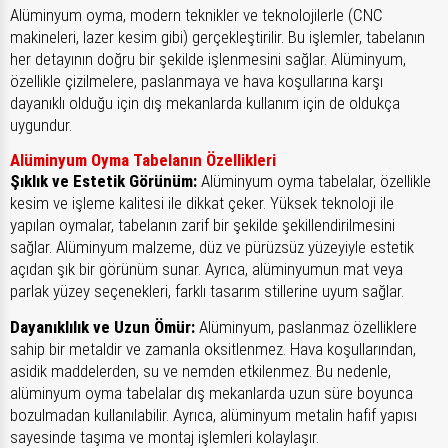
Alüminyum oyma, modern teknikler ve teknolojilerle (CNC
makineleri, lazer kesim gibi) gerçekleştirilir. Bu işlemler, tabelanın
her detayının doğru bir şekilde işlenmesini sağlar. Alüminyum,
özellikle çizilmelere, paslanmaya ve hava koşullarına karşı
dayanıklı olduğu için dış mekanlarda kullanım için de oldukça
uygundur.
Alüminyum Oyma Tabelanın Özellikleri
Şıklık ve Estetik Görünüm:
Alüminyum oyma tabelalar, özellikle
kesim ve işleme kalitesi ile dikkat çeker. Yüksek teknoloji ile
yapılan oymalar, tabelanın zarif bir şekilde şekillendirilmesini
sağlar. Alüminyum malzeme, düz ve pürüzsüz yüzeyiyle estetik
açıdan şık bir görünüm sunar. Ayrıca, alüminyumun mat veya
parlak yüzey seçenekleri, farklı tasarım stillerine uyum sağlar.
Dayanıklılık ve Uzun Ömür:
Alüminyum, paslanmaz özelliklere
sahip bir metaldir ve zamanla oksitlenmez. Hava koşullarından,
asidik maddelerden, su ve nemden etkilenmez. Bu nedenle,
alüminyum oyma tabelalar dış mekanlarda uzun süre boyunca
bozulmadan kullanılabilir. Ayrıca, alüminyum metalin hafif yapısı
sayesinde taşıma ve montaj işlemleri kolaylaşır.