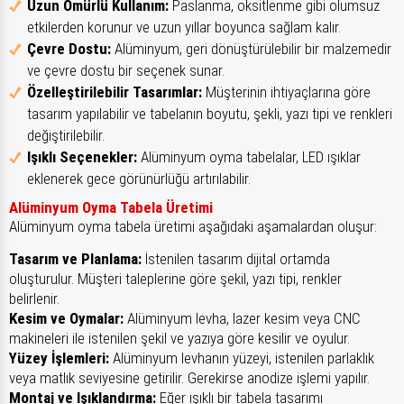
Uzun Ömürlü Kullanım:
Paslanma, oksitlenme gibi olumsuz
etkilerden korunur ve uzun yıllar boyunca sağlam kalır.
Çevre Dostu:
Alüminyum, geri dönüştürülebilir bir malzemedir
ve çevre dostu bir seçenek sunar.
Özelleştirilebilir Tasarımlar:
Müşterinin ihtiyaçlarına göre
tasarım yapılabilir ve tabelanın boyutu, şekli, yazı tipi ve renkleri
değiştirilebilir.
Işıklı Seçenekler:
Alüminyum oyma tabelalar, LED ışıklar
eklenerek gece görünürlüğü artırılabilir.
Alüminyum Oyma Tabela Üretimi
Alüminyum oyma tabela üretimi aşağıdaki aşamalardan oluşur:
Tasarım ve Planlama:
İstenilen tasarım dijital ortamda
oluşturulur. Müşteri taleplerine göre şekil, yazı tipi, renkler
belirlenir.
Kesim ve Oymalar:
Alüminyum levha, lazer kesim veya CNC
makineleri ile istenilen şekil ve yazıya göre kesilir ve oyulur.
Yüzey İşlemleri:
Alüminyum levhanın yüzeyi, istenilen parlaklık
veya matlık seviyesine getirilir. Gerekirse anodize işlemi yapılır.
Montaj ve Işıklandırma:
Eğer ışıklı bir tabela tasarımı