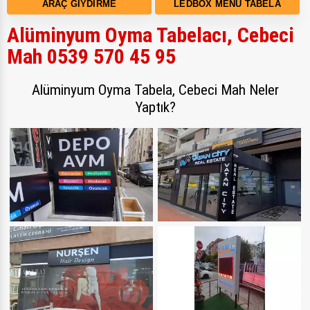
ARAÇ GIYDIRME
LEDBOX MENÜ TABELA
Alüminyum Oyma Tabelacı, Cebeci
Mah 0539 570 45 95
Alüminyum Oyma Tabela, Cebeci Mah Neler
Yaptık?